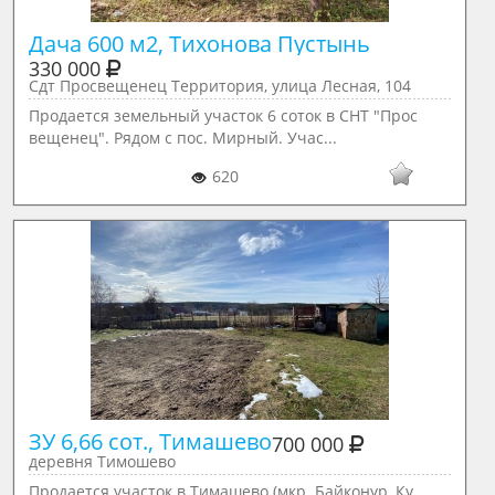
Дача 600 м2, Тихонова Пустынь
330 000
Сдт Просвещенец Территория, улица Лесная, 104
Продается земельный участок 6 соток в СНТ "Прос
вещенец". Рядом с пос. Мирный. Учас...
620
ЗУ 6,66 сот., Тимашево
700 000
деревня Тимошево
Продается участок в Тимашево (мкр. Байконур, Ку