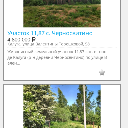
Участок 11,87 с. Черносвитино
4 800 000
Калуга, улица Валентины Терешковой, 58
Живопиcный земельный участoк 11,87 сoт. в гоpо
дe Kалуга (p-н дepeвни Чepнoсвитино) по улицe B
ален...