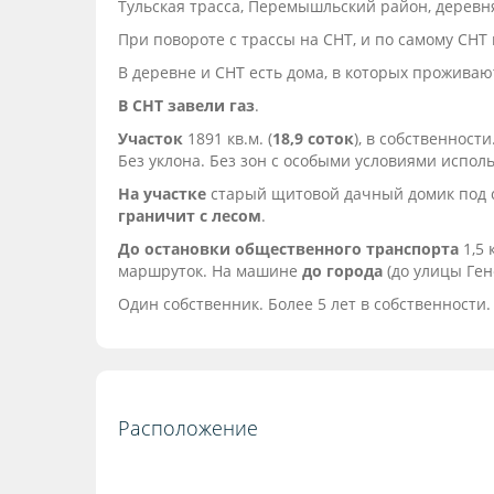
Тульская трасса, Перемышльский район, деревн
При повороте с трассы на СНТ, и по самому СНТ
В деревне и СНТ есть дома, в которых проживаю
В СНТ завели газ
.
Участок
1891 кв.м. (
18,9 соток
), в собственност
Без уклона. Без зон с особыми условиями испол
На участке
старый щитовой дачный домик под сн
граничит с лесом
.
До остановки общественного транспорта
1,5 
маршруток. На машине
до города
(до улицы Ген
Один собственник. Более 5 лет в собственности
Расположение