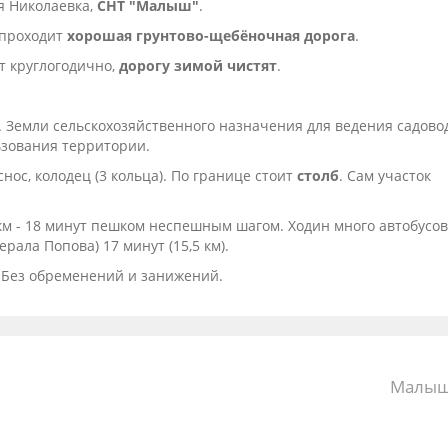
я Николаевка,
СНТ "Малыш"
.
 проходит
хорошая грунтово-щебёночная дорога
.
т круглогодично,
дорогу зимой чистят
.
и. Земли сельскохозяйственного назначения для ведения садово
ьзования территории.
ос, колодец (3 кольца). По границе стоит
столб
. Сам участок
км - 18 минут пешком неспешным шагом. Ходин много автобусов
ерала Попова) 17 минут (15,5 км).
. Без обременений и занижений.
Малыш