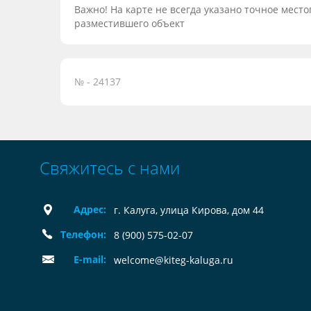
Важно! На карте не всегда указано точное мес
разместившего объект
№ - 24137
Свяжитесь с нами
Адрес:
г. Калуга, улица Кирова, дом 44
Телефон:
8 (900) 575-02-07
E-mail:
welcome@kiteg-kaluga.ru