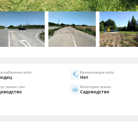
оснабжение avito
Канализация avito
лодец
Нет
тус земли cian
Категория земли
доводство
Садоводство