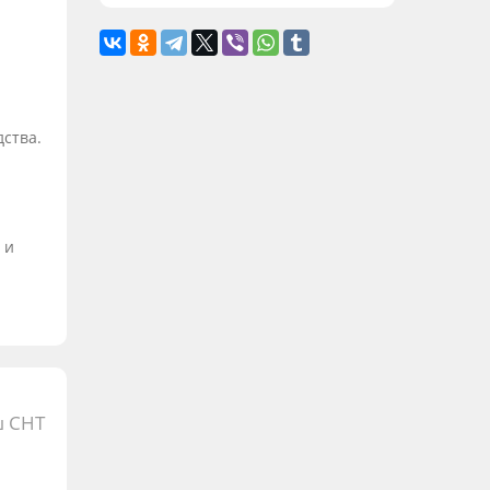
дства.
 и
 СНТ