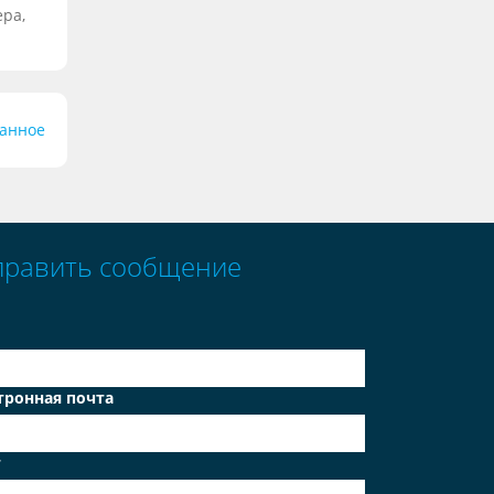
ера,
ранное
править сообщение
тронная почта
т