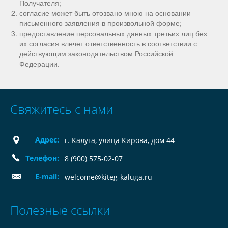
Получателя;
согласие может быть отозвано мною на основании
письменного заявления в произвольной форме;
предоставление персональных данных третьих лиц без
их согласия влечет ответственность в соответствии с
действующим законодательством Российской
Федерации.
Свяжитесь с нами
Адрес:
г. Калуга, улица Кирова, дом 44
Телефон:
8 (900) 575-02-07
E-mail:
welcome@kiteg-kaluga.ru
Полезные ссылки