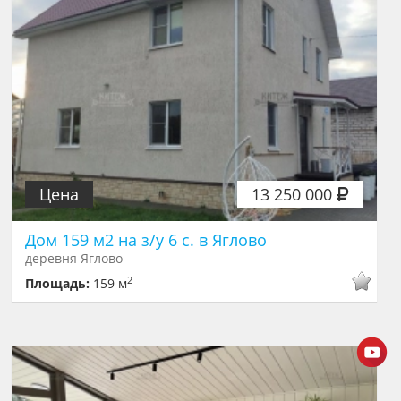
Цена
13 250 000
Дом 159 м2 на з/у 6 с. в Яглово
деревня Яглово
2
Площадь:
159 м