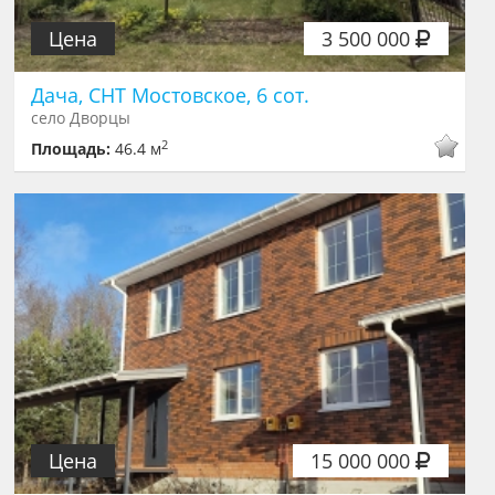
Цена
3 500 000
Дача, СНТ Мостовское, 6 сот.
село Дворцы
2
Площадь:
46.4 м
Цена
15 000 000