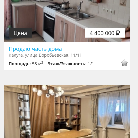
Цена
4 400 000
Продаю часть дома
Калуга, улица Воробьевская, 11/11
2
Площадь:
58 м
Этаж/Этажность:
1/1