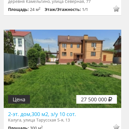
деревня Камельгино, улица Северная, 77
2
Площадь:
24 м
Этаж/Этажность:
1/1
Цена
27 500 000
2-эт. дом,300 м2, з/у 10 сот.
Калуга, улица Тарусская 5-я, 13
2
Площадь:
300 м