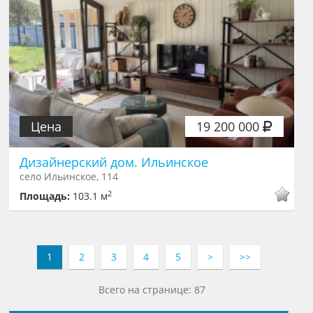
Цена
19 200 000
Дизайнерский дом. Ильинское
село Ильинское, 114
2
Площадь:
103.1 м
1
2
3
4
5
>
>>
Всего на странице: 87