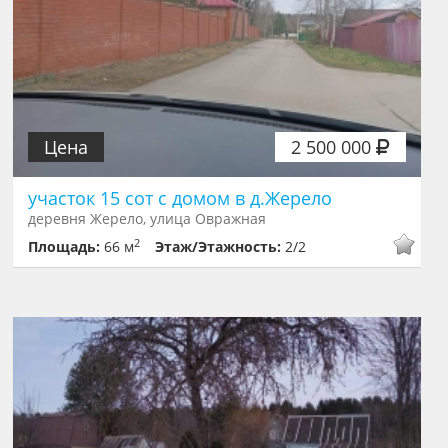
Цена
2 500 000
участок 15 сот с домом в д.Жерело
деревня Жерело, улица Овражная
2
Площадь:
66 м
Этаж/Этажность:
2/2