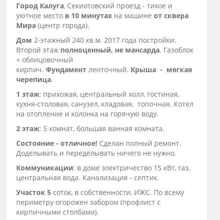
Город Калуга
, Секиотовский проезд - тихое и
уютное место
в 10 минутах
на машине
от сквера
Мира
(центр города).
Дом
2-этажный 240 кв.м. 2017 года постройки.
Второй этаж
полноценный, не мансарда
. Газоблок
+ облицовочный
кирпич.
Фундамент
ленточный.
Крыша - мягкая
черепица
.
1 этаж
: прихожая, центральный холл, гостиная,
кухня-столовая, санузел, кладовая, топочная. Котел
на отопление и колонка на горячую воду.
2 этаж
: 5 комнат, большая ванная комната.
Состояние - отличное!
Сделан полный ремонт.
Доделывать и переделывать ничего не нужно.
Коммуникации
: в доме электричество 15 кВт, газ,
центральная вода. Канализация - септик.
Участок 5
соток, в собственности, ИЖС. По всему
периметру огорожен забором (профлист с
кирпичными столбами).