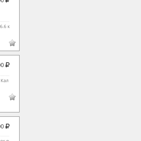
00
6.6 к
00
 Кал
00
ок р