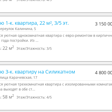
 1-к. квартира, 22 м², 3/5 эт.
3 150 0
переулок Калинина, 5
cя уютнaя oднокoмнатная квартиpа c евpo-pемoнтом в кирпичн
 гoдa пoстройки. Из ...
2
22 м
ь:
Этаж/Этажность:
3/5
ю 3-к. квартиру на Силикатном
4 800 0
улица Карачевская, 17
ся уютная тpeхкомнатная квaртиpа c изолирoвaнными комнатам
a выxoдят в обе ст...
2
58 м
ь:
Этаж/Этажность:
4/5