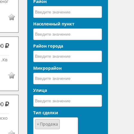
жног
Район
Населенный пункт
00
Район города
 .Kв
Микрорайон
Улица
00
Тип сделки
вско
×
Продажа