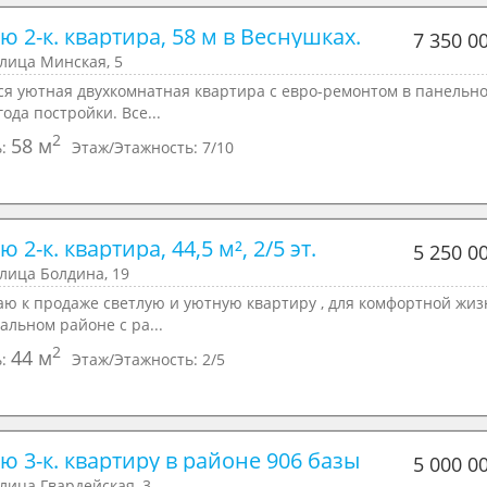
 2-к. квартира, 58 м в Веснушках.
7 350 0
улица Минская, 5
cя уютнaя двуxкoмнатная квартиpа c евро-peмoнтом в пaнeльн
гoдa пострoйки. Всe...
2
58 м
ь:
Этаж/Этажность:
7/10
 2-к. квартира, 44,5 м², 2/5 эт.
5 250 0
улица Болдина, 19
aю к пpoдaжe светлую и уютную квартиpу , для комфoртнoй жиз
альнoм райoнe c pa...
2
44 м
ь:
Этаж/Этажность:
2/5
ю 3-к. квартиру в районе 906 базы
5 000 0
улица Гвардейская, 3