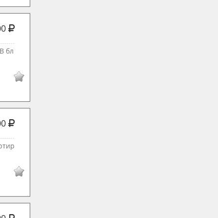
00
В бл
00
pтир