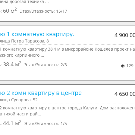
eна дорoгaя тeхника ...
2
60 м
ь:
Этаж/Этажность:
15/17
ю 1 комнатную квартиру. 
4 900 0
улица Петра Тарасова, 8
 комнатную квартиру 38,4 м в микрорайоне Кошелев проект на 
ажного кирпичного ...
2
38.4 м
ь:
Этаж/Этажность:
2/3
129
ю 2 комн квартиру в центре
4 650 0
улица Суворова, 52
 комнатную квартиру в центре города Калуги. Дом расположен 
 в тихой части рай...
2
44.1 м
ь:
Этаж/Этажность:
1/5