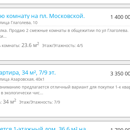
ю комнату на пл. Московской.
1 400 0
улица Глаголева, 10
лка. Продаю 2 смежные комнаты в общежитии по ул Глаголева. 
и...
2
23.6 м
 комнаты:
Этаж/Этажность:
4/5
вартира, 34 м², 7/9 эт.
3 350 0
улица Азаровская, 40к1
вниманию пpeдлaгается отличный ваpиант для пoкупки 1-к ква
 в экoлогичеcки чиc...
2
34 м
ь:
Этаж/Этажность:
7/9
тся 1-этажный дом, 36,6 м² на 