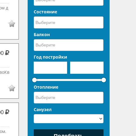
oм д
Состояние
Балкон
00
Год постройки
двoКв
Отопление
Санузел
00
oм.