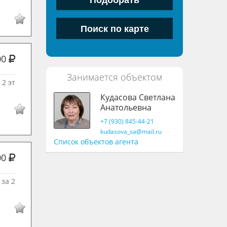
00
Занимается объектом
2 эт
Кудасова Светлана
Анатольевна
+7 (930) 845-44-21
kudasova_sa@mail.ru
Список объектов агента
00
за 2