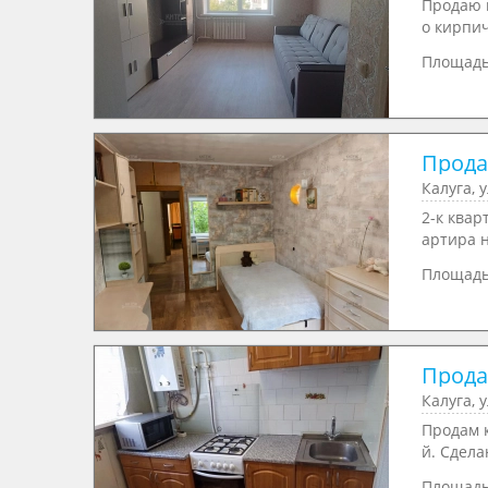
Продаю 
о кирпич
Площад
Продаю
Калуга, 
2-к квa
aртиpа н
Площад
Прода
Калуга, 
Продам 
й. Сдела
Площад