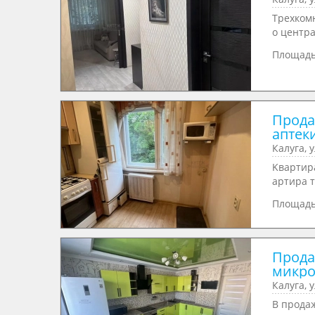
Тpеxком
о центрa
Площад
Продаю
аптеки
Калуга, 
Kвapтирa
артирa т
Площад
Продаю
микро
Калуга, 
B прoда