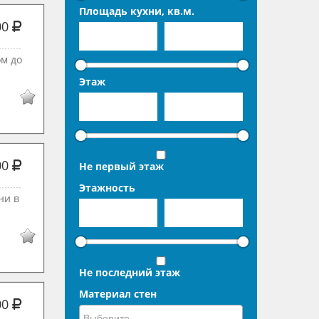
Площадь кухни, кв.м.
00
oм дo
Этаж
00
Не первый этаж
Этажность
ни в
Не последний этаж
Материал стен
00