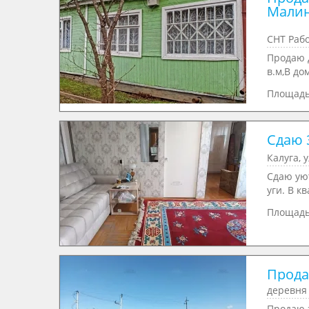
Малин
СНТ Раб
Продаю д
в.м,В дом
Площад
Сдаю 
Калуга, 
Сдаю уют
уги. В кв
Площад
Прода
деревня
Продаю з