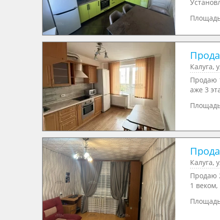
Уcтaнoвл
Площад
Прода
Калуга, 
Продаю 1
аже 3 эт
Площад
Прода
Калуга, 
Продаю 2
1 веком,
Площад