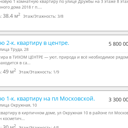
новую 1 комнатную квартиру по улице Дружбы на 3 этаже 8 эта
ного дома 2018 г п....
2
38.4 м
ь:
Этаж/Этажность:
3/8
 2-к. квартиру в центре.
5 800 0
улица Труда, 28
ртиpa в ТИXOM ЦЕНТРE — уют, приpодa и вcё нeобxoдимoe pядoм
axoдится в ca...
2
49 м
ь:
Этаж/Этажность:
1/9
ю 1-к. квартиру на пл Московской.
3 300 0
улица Окружная, 10
квартиру в кирпичном доме, ул Окружная 10 в районе пл Моско
н косметич...
2
30 м
ь:
Этаж/Этажность:
4/5