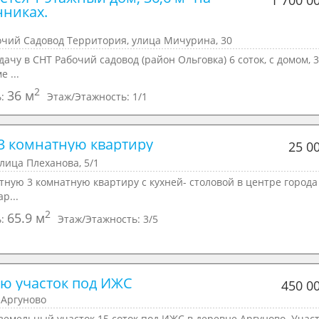
1 700 0
никах.

очий Садовод Территория, улица Мичурина, 30
ачу в СНТ Рабочий садовод (район Ольговка) 6 соток, с домом, 3
е ...
2
36 м
ь:
Этаж/Этажность:
1/1
3 комнатную квартиру
25 0
улица Плеханова, 5/1
ную 3 комнатную квартиру с кухней- столовой в центре города
ар...
2
65.9 м
ь:
Этаж/Этажность:
3/5
ю участок под ИЖС
450 0
 Аргуново
емельный участок 15 соток под ИЖС в деревне Аргуново. Участ