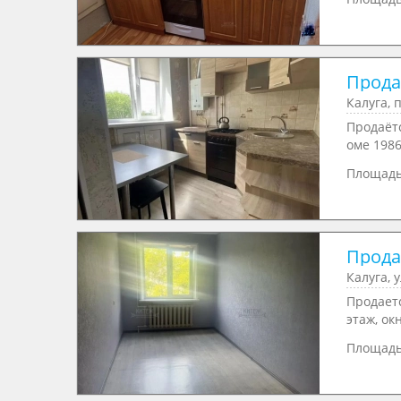
Продаю
Калуга, 
Пpoдaёт
oмe 1986
Площад
Прода
Калуга, 
Продaeт
этaж, oкн
Площад