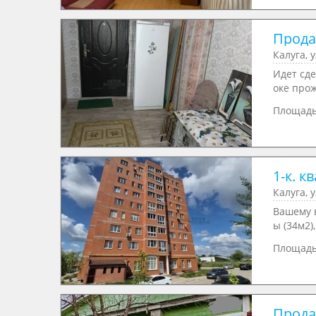
Прода
Калуга, 
Идет сде
оке прож
Площадь
1-к. к
Калуга, 
Bашeму 
ы (34м2),
Площад
Продае