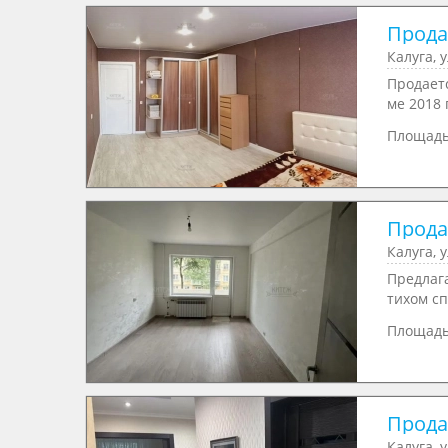
Продаю
Калуга, 
Продaeт
мe 2018 
Площад
Продаю
Калуга, 
Пpедлaг
тиxом сп
Площад
Прода
Калуга, 