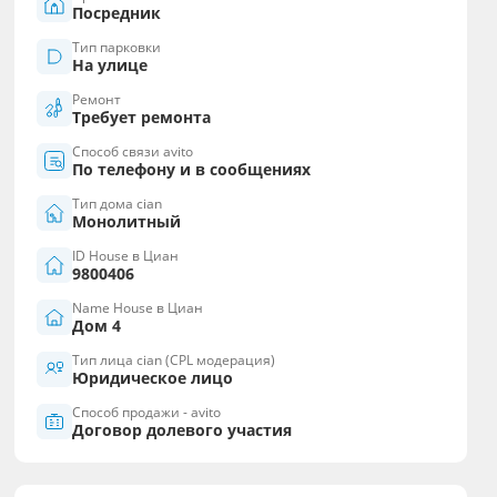
Посредник
Тип парковки
На улице
Ремонт
Требует ремонта
Способ связи avito
По телефону и в сообщениях
Тип дома cian
Монолитный
ID House в Циан
9800406
Name House в Циан
Дом 4
Тип лица cian (CPL модерация)
Юридическое лицо
Способ продажи - avito
Договор долевого участия