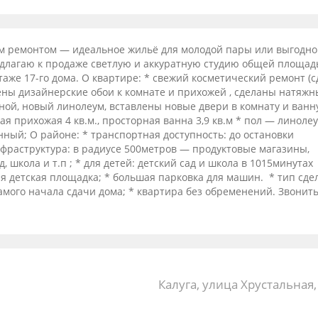
ким ремонтом — идеальное жильё для молодой пары или выгодно
едлагаю к продаже светлую и аккуратную студию общей площа
 этаже 17-го дома. О квартире: * свежий косметический ремонт (
еены дизайнерские обои к комнате и прихожей , сделаны натяжн
ной, новый линолеум, вставлены новые двери в комнату и ванну
ая прихожая 4 кв.м., просторная ванна 3,9 кв.м * пол — линоле
нный; О районе: * транспортная доступность: до остановки
фраструктура: в радиусе 500метров — продуктовые магазины,
д, школа и т.п ; * для детей: детский сад и школа в 1015минутах
ая детская площадка; * большая парковка для машин. * тип сде
амого начала сдачи дома; * квартира без обременений. Звонить
Калуга, улица Хрустальная,