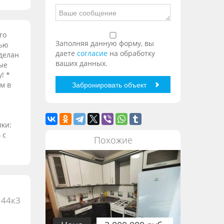
го
Заполняя данную форму, вы
дью
даете
согласие
на обработку
сделан
ваших данных.
ые
! *
ум в
лки:
 с
Похожие
 44к3