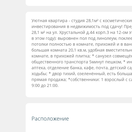
Уютная квартира - студия 28,1м² с косметичес
инвестирования в недвижимость под сдачу! Пр
28,1 м² на ул. Хрустальной д.44 корп.3 на 12-ом
в этом году): выровнен пол под линолеум, покл
потолки полностью в комнате, прихожей и в ван
большая комната 20,1 кв.м, удобная вместительн
комнате, в прихожей плитка; * санузел совмещё
общественного транспорта 5минут пешком, * ин
аптека, отделение банка, кафе, почта, детский са
ходьбы; * двор тихий, озеленённый, есть больш
прямая продажа; *собственники: 1 взрослый с с
9:00 до 21:00.
Расположение