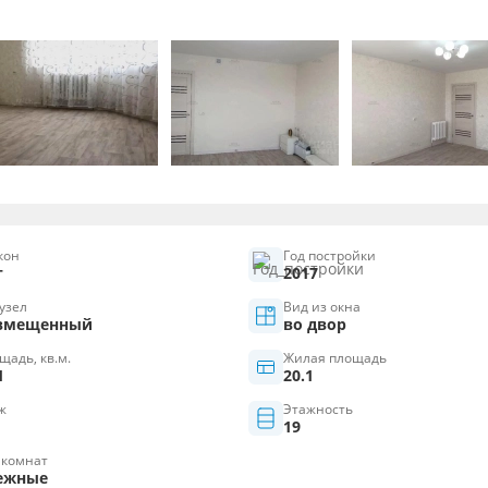
кон
Год постройки
т
2017
узел
Вид из окна
вмещенный
во двор
щадь, кв.м.
Жилая площадь
1
20.1
ж
Этажность
19
 комнат
ежные