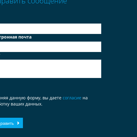
править сообщение
тронная почта
т
лняя данную форму, вы даете
согласие
на
отку ваших данных.