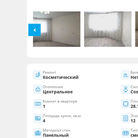
Ремонт
Бал
Косметический
Не
Отопление
Сан
Центральное
Со
Комнат в квартире
Пло
1
28.
Площадь кухни, кв.м.
Эта
4
12
Материал стен
Тип
Панельный
см