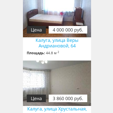
Цена
4 000 000 руб.
Калуга, улица Веры
Андриановой, 64
2
Площадь:
44.8 м
Цена
3 860 000 руб.
Калуга, улица Хрустальная,