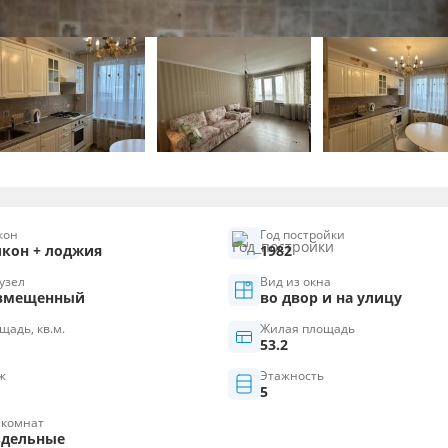
кон
Год постройки
лкон + лоджия
1982
узел
Вид из окна
вмещенный
во двор и на улицу
щадь, кв.м.
Жилая площадь
53.2
ж
Этажность
5
 комнат
здельные