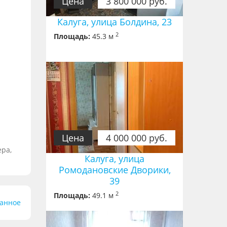
Цена
3 800 000 руб.
Калуга, улица Болдина, 23
2
Площадь:
45.3 м
Цена
4 000 000 руб.
ера,
Калуга, улица
Ромодановские Дворики,
39
2
Площадь:
49.1 м
ранное