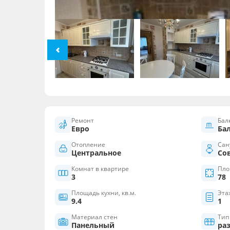
Ремонт
Бал
Евро
Ба
Отопление
Сан
Центральное
Со
Комнат в квартире
Пло
3
78
Площадь кухни, кв.м.
Эта
9.4
1
Материал стен
Тип
Панельный
ра