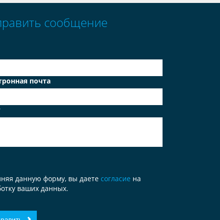
править сообщение
тронная почта
т
лняя данную форму, вы даете
согласие
на
отку ваших данных.