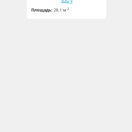
44к3
2
Площадь:
28.1 м