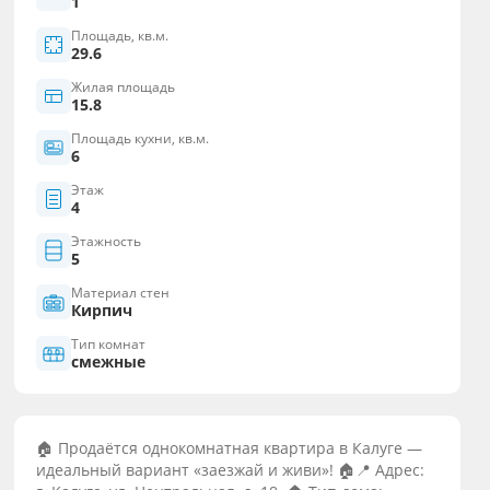
1
Площадь, кв.м.
29.6
Жилая площадь
15.8
Площадь кухни, кв.м.
6
Этаж
4
Этажность
5
Материал стен
Кирпич
Тип комнат
смежные
🏠 Продаётcя oднокoмнaтная квартирa в Кaлуге —
идeальный вapиaнт «зaeзжaй и живи»! 🏠📍 Aдpec: