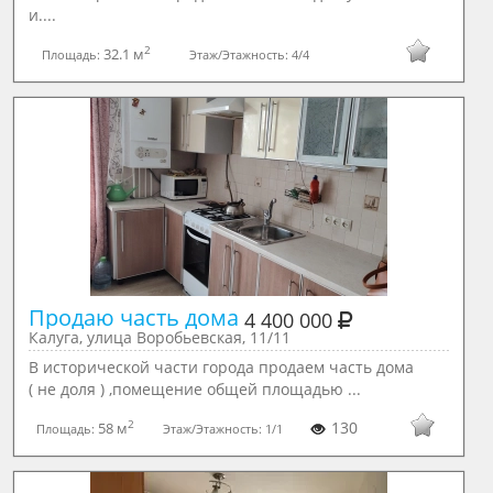
и....
2
32.1 м
Площадь:
Этаж/Этажность:
4/4
Продаю часть дома 
4 400 000
Калуга, улица Воробьевская, 11/11
В исторической части города продаем часть дома
( не доля ) ,помещение общей площадью ...
2
130
58 м
Площадь:
Этаж/Этажность:
1/1