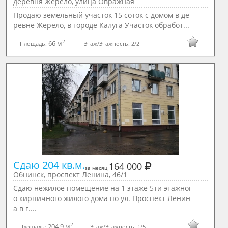
деревня Жерело, улица Овражная
Продаю земельный участок 15 соток с домом в де
ревне Жерело, в городе Калуга Участок обработ...
2
66 м
Площадь:
Этаж/Этажность:
2/2
Сдаю 204 кв.м.
164 000
за месяц
Обнинск, проспект Ленина, 46/1
Сдаю нежилое помещение на 1 этаже 5ти этажног
о кирпичного жилого дома по ул. Проспект Ленин
а в г....
2
204.9 м
Площадь:
Этаж/Этажность:
1/5