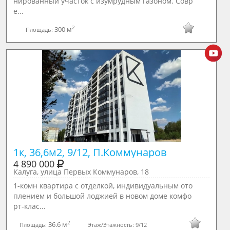
нированный участок с изумрудным газоном. Совр
е...
2
300 м
Площадь:
1к, 36,6м2, 9/12, П.Коммунаров
4 890 000
Калуга, улица Первых Коммунаров, 18
1-комн квартира с отделкой, индивидуальным ото
плением и большой лоджией в новом доме комфо
рт-клас...
2
36.6 м
Площадь:
Этаж/Этажность:
9/12