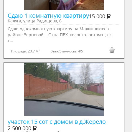
Сдаю 1 комнатную квартиру
15 000
Калуга, улица Радищева, 6
Сдаю однокомнатную квартиру на Малинниках в
районе Зерновой. . Окна ПВХ, колонка- автомат, ес
т...
2
20.7 м
Площадь:
Этаж/Этажность:
4/5
участок 15 сот с домом в д.Жерело
2 500 000