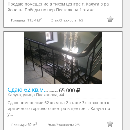
Продаю помещение в тихом центре г. Калуга в ра
йоне пл.Победы по пер.Пестеля на 1 этаже...
2
113.4 м
Площадь:
Этаж/Этажность:
1/5
Сдаю 62 кв.м.
65 000
за месяц
Калуга, улица Плеханова, 44
Сдаю помещение 62 кв.м на 2 этаже 3х этажного к
ирпичного торгового центра в центре г. Калуга по
у...
2
62 м
Площадь:
Этаж/Этажность:
2/3